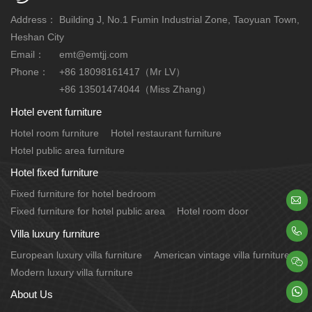
Address：
Building J, No.1 Fumin Industrial Zone, Taoyuan Town,
Heshan City
Email：
emt@emtjj.com
Phone：
+86 18098161417（Mr LV）
+86 13501474044（Miss Zhang）
Hotel event furniture
Hotel room furniture
Hotel restaurant furniture
Hotel public area furniture
Hotel fixed furniture
Fixed furniture for hotel bedroom

Fixed furniture for hotel public area
Hotel room door

Villa luxury furniture
European luxury villa furniture
American vintage villa furniture

Modern luxury villa furniture

About Us