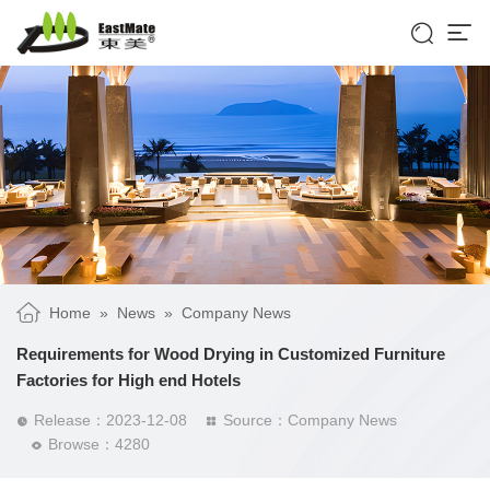


Home
»
News
»
Company News
Requirements for Wood Drying in Customized Furniture
Factories for High end Hotels
Release：2023-12-08
Source：Company News


Browse：4280
