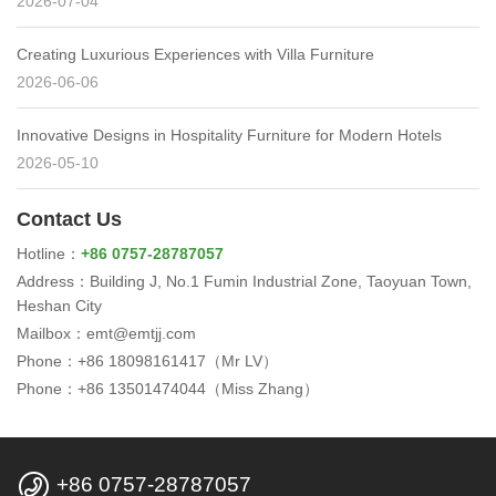
2026-07-04
Creating Luxurious Experiences with Villa Furniture
2026-06-06
Innovative Designs in Hospitality Furniture for Modern Hotels
2026-05-10
Contact Us
Hotline：
+86 0757-28787057
Address：Building J, No.1 Fumin Industrial Zone, Taoyuan Town,
Heshan City
Mailbox：emt@emtjj.com
Phone：+86 18098161417（Mr LV）
Phone：+86 13501474044（Miss Zhang）

+86 0757-28787057