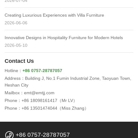
2026-07-04
Creating Luxurious Experiences with Villa Furniture
2026-06-06
Innovative Designs in Hospitality Furniture for Modern Hotels
2026-05-10
Contact Us
Hotline：
+86 0757-28787057
Address：Building J, No.1 Fumin Industrial Zone, Taoyuan Town,
Heshan City
Mailbox：emt@emtjj.com
Phone：+86 18098161417（Mr LV）
Phone：+86 13501474044（Miss Zhang）

+86 0757-28787057