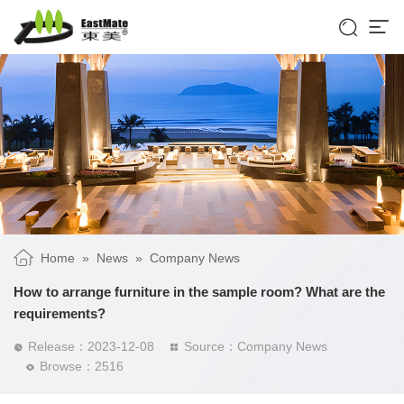


Home
»
News
»
Company News
How to arrange furniture in the sample room? What are the
requirements?
Release：2023-12-08
Source：Company News


Browse：2516
