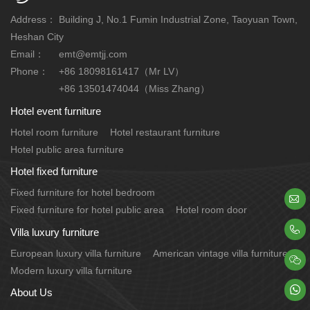
Address：
Building J, No.1 Fumin Industrial Zone, Taoyuan Town,
Heshan City
Email：
emt@emtjj.com
Phone：
+86 18098161417（Mr LV）
+86 13501474044（Miss Zhang）
Hotel event furniture
Hotel room furniture
Hotel restaurant furniture
Hotel public area furniture
Hotel fixed furniture
Fixed furniture for hotel bedroom

Fixed furniture for hotel public area
Hotel room door

Villa luxury furniture
European luxury villa furniture
American vintage villa furniture

Modern luxury villa furniture

About Us